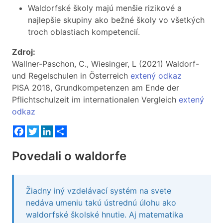
Waldorfské školy majú menšie rizikové a
najlepšie skupiny ako bežné školy vo všetkých
troch oblastiach kompetencií.
Zdroj:
Wallner-Paschon, C., Wiesinger, L (2021) Waldorf-
und Regelschulen in Österreich
extený odkaz
PISA 2018, Grundkompetenzen am Ende der
Pflichtschulzeit im internationalen Vergleich
extený
odkaz
Facebook
Twitter
LinkedIn
Zdieľaj
Povedali o waldorfe
Žiadny iný vzdelávací systém na svete
Herectvo
nedáva umeniu takú ústrednú úlohu ako
skúsenost
opnosti
waldorfské školské hnutie. Aj matematika
povzbudil