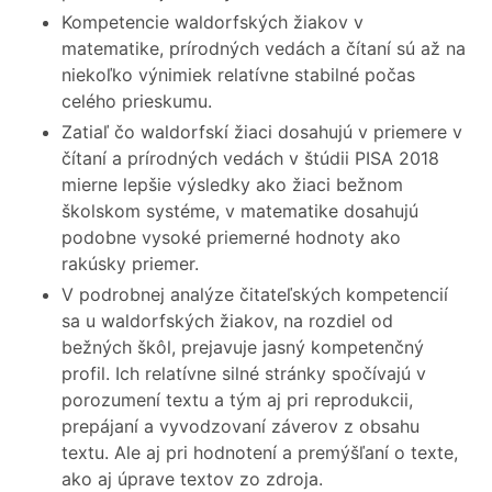
Kompetencie waldorfských žiakov v
matematike, prírodných vedách a čítaní sú až na
niekoľko výnimiek relatívne stabilné počas
celého prieskumu.
Zatiaľ čo waldorfskí žiaci dosahujú v priemere v
čítaní a prírodných vedách v štúdii PISA 2018
mierne lepšie výsledky ako žiaci bežnom
školskom systéme, v matematike dosahujú
podobne vysoké priemerné hodnoty ako
rakúsky priemer.
V podrobnej analýze čitateľských kompetencií
sa u waldorfských žiakov, na rozdiel od
bežných škôl, prejavuje jasný kompetenčný
profil. Ich relatívne silné stránky spočívajú v
porozumení textu a tým aj pri reprodukcii,
prepájaní a vyvodzovaní záverov z obsahu
textu. Ale aj pri hodnotení a premýšľaní o texte,
ako aj úprave textov zo zdroja.