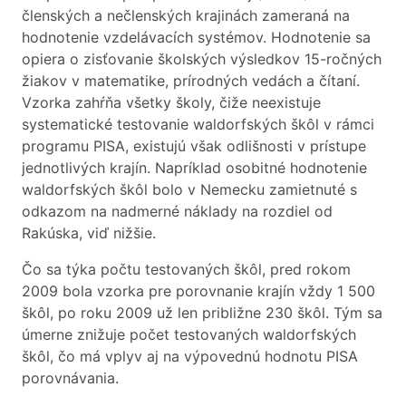
členských a nečlenských krajinách zameraná na
hodnotenie vzdelávacích systémov. Hodnotenie sa
opiera o zisťovanie školských výsledkov 15-ročných
žiakov v matematike, prírodných vedách a čítaní.
Vzorka zahŕňa všetky školy, čiže neexistuje
systematické testovanie waldorfských škôl v rámci
programu PISA, existujú však odlišnosti v prístupe
jednotlivých krajín. Napríklad osobitné hodnotenie
waldorfských škôl bolo v Nemecku zamietnuté s
odkazom na nadmerné náklady na rozdiel od
Rakúska, viď nižšie.
Čo sa týka počtu testovaných škôl, pred rokom
2009 bola vzorka pre porovnanie krajín vždy 1 500
škôl, po roku 2009 už len približne 230 škôl. Tým sa
úmerne znižuje počet testovaných waldorfských
škôl, čo má vplyv aj na výpovednú hodnotu PISA
porovnávania.