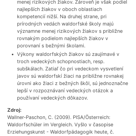
menej rizikových žiakov. Zároveň je však podiel
najlepších žiakov v oboch oblastiach
kompetencií nižší. Na druhej strane, pri
prírodných vedách waldorfské školy majú
významne menej rizikových žiakov s približne
rovnakým podielom najlepších žiakov v
porovnaní s bežnými školami.
Výkony waldorfských žiakov sú zaujímavé v
troch vedeckých schopnostiach, resp.
subškálach. Zatiaľ čo pri vedeckom vysvetlení
javov sú waldorfskí žiaci na približne rovnakej
úrovni ako žiaci z bežných škôl, sú jednoznačne
lepší v rozpoznávaní vedeckých otázok a
používaní vedeckých dôkazov.
Zdroj:
Wallner-Paschon, C. (2009). PISA/Österreich:
Waldorfschüler im Vergleich. Vyšlo v časopise
Erziehungskunst - Waldorfpädagogik heute, č.