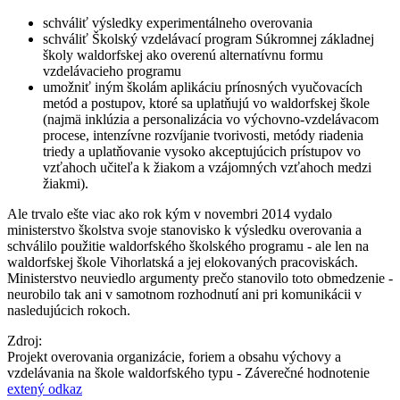
schváliť výsledky experimentálneho overovania
schváliť Školský vzdelávací program Súkromnej základnej
školy waldorfskej ako overenú alternatívnu formu
vzdelávacieho programu
umožniť iným školám aplikáciu prínosných vyučovacích
metód a postupov, ktoré sa uplatňujú vo waldorfskej škole
(najmä inklúzia a personalizácia vo výchovno-vzdelávacom
procese, intenzívne rozvíjanie tvorivosti, metódy riadenia
triedy a uplatňovanie vysoko akceptujúcich prístupov vo
vzťahoch učiteľa k žiakom a vzájomných vzťahoch medzi
žiakmi).
Ale trvalo ešte viac ako rok kým v novembri 2014 vydalo
ministerstvo školstva svoje stanovisko k výsledku overovania a
schválilo použitie waldorfského školského programu - ale len na
waldorfskej škole Vihorlatská a jej elokovaných pracoviskách.
Ministerstvo neuviedlo argumenty prečo stanovilo toto obmedzenie -
neurobilo tak ani v samotnom rozhodnutí ani pri komunikácii v
nasledujúcich rokoch.
Zdroj:
Projekt overovania organizácie, foriem a obsahu výchovy a
vzdelávania na škole waldorfského typu - Záverečné hodnotenie
extený odkaz