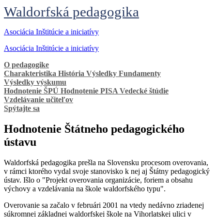
Waldorfská pedagogika
Asociácia
Inštitúcie a iniciatívy
Asociácia
Inštitúcie a iniciatívy
O pedagogike
Charakteristika
História
Výsledky
Fundamenty
Výsledky výskumu
Hodnotenie ŠPÚ
Hodnotenie PISA
Vedecké štúdie
Vzdelávanie učiteľov
Spýtajte sa
Hodnotenie Štátneho pedagogického
ústavu
Waldorfská pedagogika prešla na Slovensku procesom overovania,
v rámci ktorého vydal svoje stanovisko k nej aj Štátny pedagogický
ústav. Išlo o "Projekt overovania organizácie, foriem a obsahu
výchovy a vzdelávania na škole waldorfského typu".
Overovanie sa začalo v februári 2001 na vtedy nedávno zriadenej
súkromnej základnej waldorfskej škole na Vihorlatskej ulici v